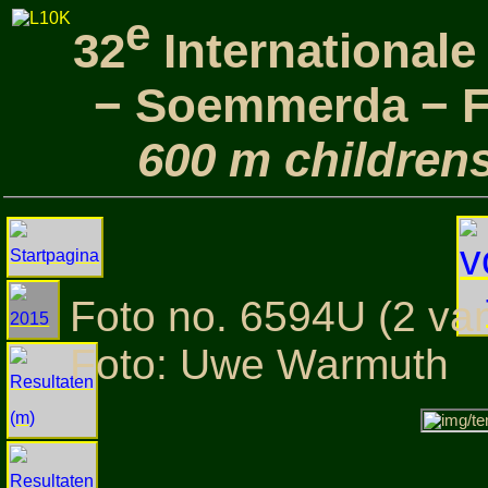
e
32
International
− Soemmerda − Fo
600 m children
Foto no. 6594U (2 va
Foto: Uwe Warmuth