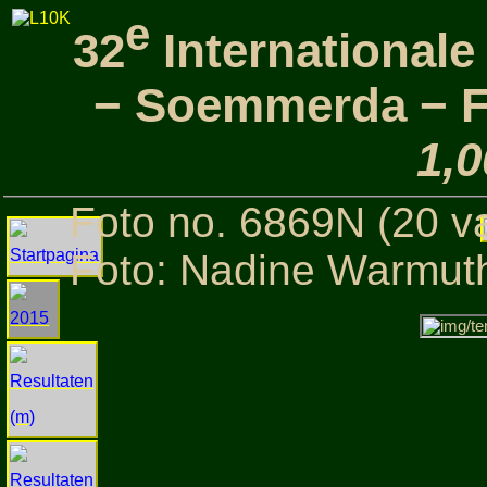
e
32
International
− Soemmerda − Fo
1,
Foto no. 6869N (20 v
Foto: Nadine Warmut