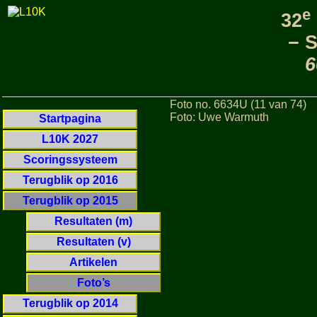
e
32
− 
6
Foto no. 6634U (11 van 74)
Foto: Uwe Warmuth
Startpagina
L10K 2027
Scoringssysteem
Terugblik op 2016
Terugblik op 2015
Resultaten (m)
Resultaten (v)
Artikelen
Foto’s
Terugblik op 2014