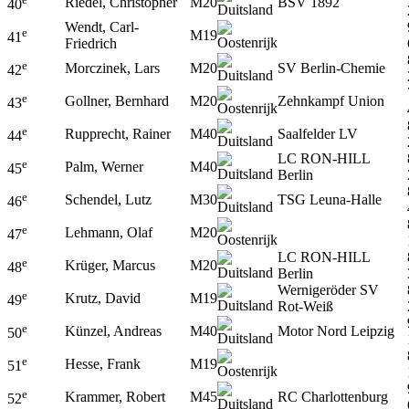
Riedel, Christopher
M20
BSV 1892
40
Wendt, Carl-
e
M19
41
Friedrich
e
Morczinek, Lars
M20
SV Berlin-Chemie
42
e
Gollner, Bernhard
M20
Zehnkampf Union
43
e
Rupprecht, Rainer
M40
Saalfelder LV
44
LC RON-HILL
e
Palm, Werner
M40
45
Berlin
e
Schendel, Lutz
M30
TSG Leuna-Halle
46
e
Lehmann, Olaf
M20
47
LC RON-HILL
e
Krüger, Marcus
M20
48
Berlin
Wernigeröder SV
e
Krutz, David
M19
49
Rot-Weiß
e
Künzel, Andreas
M40
Motor Nord Leipzig
50
e
Hesse, Frank
M19
51
e
Krammer, Robert
M45
RC Charlottenburg
52