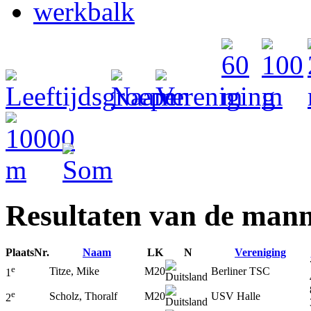
Resultaten van de mann
Plaats
Nr.
Naam
LK
N
Vereniging
e
Titze, Mike
M20
Berliner TSC
1
e
Scholz, Thoralf
M20
USV Halle
2