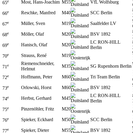
e
Most, Hans-Joachim
M55
VfL Wolfsburg
65
e
Reschke, Manfred
M40
SCC Berlin
66
e
Müller, Sven
M19
Saalfelder LV
67
e
Möller, Olaf
M20
BSV 1892
68
LC RON-HILL
e
Hanisch, Olaf
M20
69
Berlin
e
Strauss, René
M19
70
Riemenschneider,
e
M35
SG Rupenhorn Berlin
71
Helmut
e
Hoffmann, Peter
M60
Tri Team Berlin
72
e
Orlowski, Horst
M60
BSV 1892
73
LC RON-HILL
e
Herbst, Gerhard
M45
74
Berlin
e
Pinzenöhler, Fritz
M20
75
e
Spieker, Eckhard
M50
SCC Berlin
76
e
Spieker, Dieter
M55
BSV 1892
77