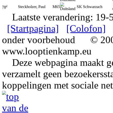
e
Steckholzer, Paul
M65
SK Schwarzach
78
Laatste verandering: 19-
[Startpagina]
[Colofon]
onder voorbehoud
© 2002
www.looptienkamp.eu
Deze webpagina maakt gee
verzamelt geen bezoekerssta
koppelingen met sociale ne