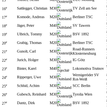
15
e
Sattlegger, Christian
M30
TV Zell am See
16
e
Komode, Andreas
M20
Berliner TSC
17
e
Jäger, Peter
M40
SV Tawern
18
e
Ulbrich, Tommy
M20
BSV 1892
19
e
Grabig, Thomas
M20
Berliner TSC
20
Road-Runners
e
Gunolt, Carl
M30
21
Klosterneuburg
e
Jurich, Holger
M30
IG Götz
22
e
Binter, Karel
M40
Lokomotiva Trutnov
23
Wernigeröder SV
e
Ripperger, Uwe
M30
24
Rot-Weiß
e
Schhid, Achim
M30
SCC Berlin
25
e
Gubesch, Reinhard
M30
Tyrolia Wien
26
e
Dantz, Dirk
M20
BSV 1892
27