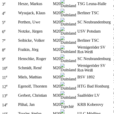
e
Hesze, Markus
M20
TSG Leuna-Halle
3
e
Wysujack, Klaus
M20
Berliner TSC
4
e
Perthen, Uwe
M20
SC Neubrandenburg
5
e
Notzke, Jürgen
M20
USV Potsdam
6
e
Seibicke, Volker
M20
Berliner TSC
7
Wernigeröder SV
e
Fraikin, Jörg
M20
8
Rot-Weiß
e
Henschke, Roger
M20
SC Neubrandenburg
9
Wernigeröder SV
e
Schmidt, René
M20
10
Rot-Weiß
e
Miels, Mathias
M20
BSV 1892
11
e
Egenolf, Thorsten
M20
HTG Bad Honburg
12
e
Gerbert, Christian
M30
Saalfelder LV
13
e
Plihal, Jan
M20
KRB Koberovy
14
e
Traxler, Stefan
M20
ULC Mödling