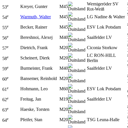
Wernigeröder SV
e
Kreyer, Gunter
M45
53
Rot-Weiß
e
Warmuth, Walter
M45
LG Nadine & Walter
54
e
Becker, Rainer
M45
ESV Lok Potsdam
55
e
Bereshnoi, Alexej
M40
Saalfelder LV
56
e
Dietrich, Frank
M20
Ciconia Storkow
57
LC RON-HILL
e
Scheinert, Dierk
M20
58
Berlin
e
Burmeister, Frank
M40
Saalfelder LV
59
e
Bansemer, Reinhold
M20
60
e
Hohmann, Leo
M60
ESV Lok Potsdam
61
e
Freitag, Jan
M19
Saalfelder LV
62
e
Haeske, Torsten
M20
63
e
Pfeifer, Stan
M20
TSG Leuna-Halle
64