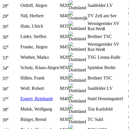
e
Ortloff, Jürgen
M20
Saalfelder LV
28
e
Nill, Herbert
M40
TV Zell am See
29
Wernigeröder SV
e
Hain, Ulrich
M35
30
Rot-Weiß
e
Lüder, Steffen
M20
Berliner TSC
30
Wernigeröder SV
e
Franke, Jürgen
M45
32
Rot-Weiß
e
Winther, Marko
M20
TSG Leuna-Halle
33
e
Schulz, Klaus-Jürgen
M50
Spiridon Berlin
34
e
Hillen, Frank
M20
Berliner TSC
35
e
Wolf, Robert
M19
Saalfelder LV
36
e
Engert, Reinhardt
M40
Stahl Henningsdorf
37
e
Malek, Wolfgang
M20
Tria Karlsfeld
38
e
Bürger, Bernd
M30
TC Suhl
39
e