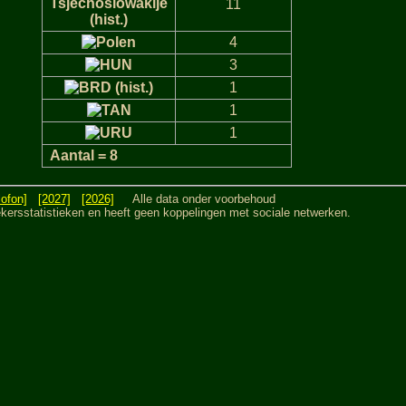
11
4
3
1
1
1
Aantal = 8
lofon]
[2027]
[2026]
Alle data onder voorbehoud
sstatistieken en heeft geen koppelingen met sociale netwerken.